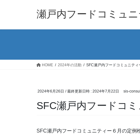
コ
ナ
ン
ビ
瀬戸内フードコミュニ
テ
ゲ
ン
ー
ツ
シ
へ
ョ
ス
ン
キ
に
ッ
移
HOME
2024年の活動
SFC瀬戸内フードコミュニティ
プ
動
2024年6月26日
/ 最終更新日時 :
2024年7月22日
sis-consu
SFC瀬戸内フードコ
SFC瀬戸内フードコミュニティー６月の定例