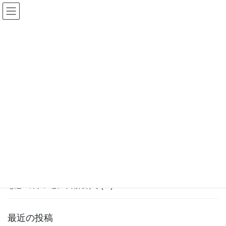
コ
ナ
瀬戸内フードコミュニティー
ン
ビ
テ
ゲ
ン
ー
#中山間地域好循環創出支援事業
ツ
シ
へ
ョ
ス
ン
HOME
#中山間地域好循環創出支援事業
キ
に
ッ
移
プ
動
2024年7月22日
2024年の活動
カブト虫が羽化しました！
VisionMapイメージの実現へ向けて・・・カブト虫ランド作ってい
ます！ ＳＦＣが地域の皆さんと取組む「おがうち里山食のSDGs
パークづくり」の活動。今日はカブト虫ランドのNewsです！ 子ど
も達へのプレゼント用に育て […]
最近の投稿